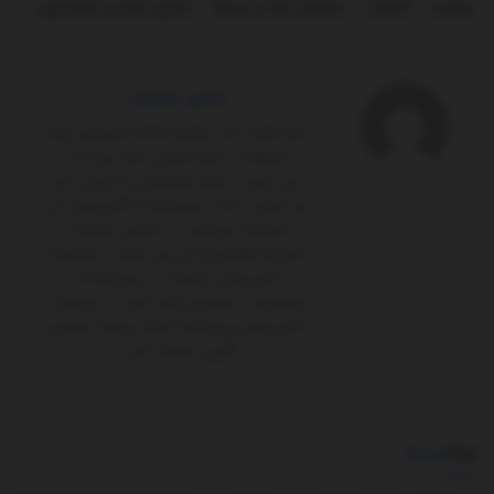
برچسب:
انفجار
سازمان صدا و سیما
مجری رادیو و تلویزیون
مدیر سایت
تیم هفت یک پلتفرم کاملاً‌ خصوصی بوده
و تبلیغات را حق قانونی خود می‌داند. از
این جهت، تمام مخاطبان و کاربران این
وب‌سایت که از محتواها و آگهی‌های آن
استفاده می‌کنند، بر اساس شرایط و
ضوابط (قوانین) این وب‌سایت مشاهده
آگهی‌ها و تبلیغات را پذیرفته‌اند.
مسئولیت محتوای ارائه شده در تبلیغات،
آگهی‌ها و رپورتاژها تماماً برعهده شخص
آگهی ‌دهنده است.
مطالب
مرتبط