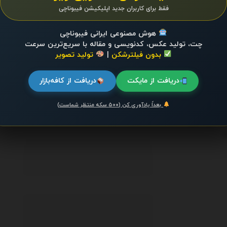
فقط برای کاربران جدید اپلیکیشن فیبوناچی
برآنلاین، باشگاه
هوش مصنوعی ایرانی فیبوناچی
چت، تولید عکس، کدنویسی و مقاله با سریع‌ترین سرعت
بدون فیلترشکن
|
تولید تصویر
دریافت از مایکت
دریافت از کافه‌بازار
!
بعداً یادآوری کن (۵۰۰ سکه منتظر شماست)
ی خبرآنلاین،
...