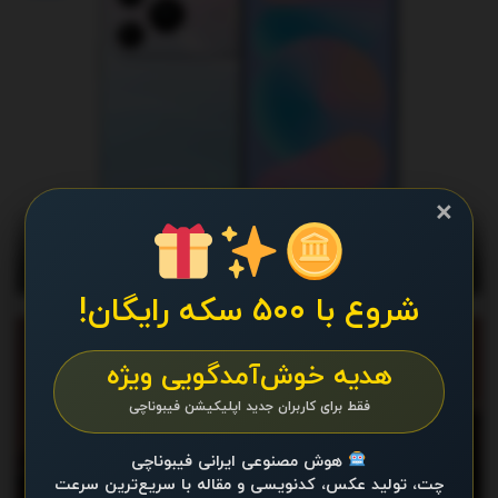
×
گوشی جدید هواوی با کپی برداری از آیفون ۱۷
جولای 31, 2026
شروع با ۵۰۰ سکه رایگان!
اخبار
هدیه خوش‌آمدگویی ویژه
فقط برای کاربران جدید اپلیکیشن فیبوناچی
هوش مصنوعی ایرانی فیبوناچی
چت، تولید عکس، کدنویسی و مقاله با سریع‌ترین سرعت