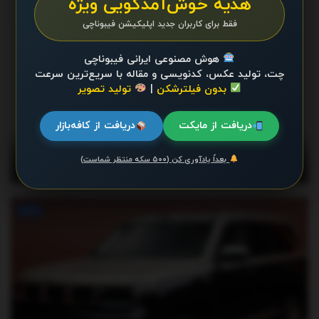
هدیه خوش‌آمدگویی ویژه
فقط برای کاربران جدید اپلیکیشن فیبوناچی
هوش مصنوعی ایرانی فیبوناچی
چت، تولید عکس، کدنویسی و مقاله با سریع‌ترین سرعت
بدون فیلترشکن
|
تولید تصویر
دریافت از مایکت
دریافت از کافه‌بازار
گوشی جدید هواوی با کپی برداری از آیفون ۱۷
بعداً یادآوری کن (۵۰۰ سکه منتظر شماست)
جولای 31, 2026
اخبار